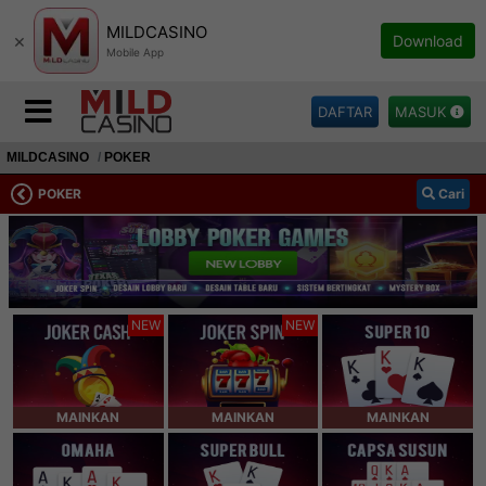
MILDCASINO
×
Download
Mobile App
DAFTAR
MASUK
MILDCASINO
POKER
POKER
Cari
NEW
NEW
MAINKAN
MAINKAN
MAINKAN