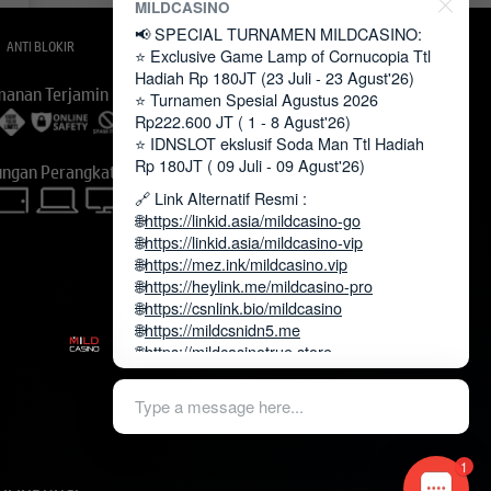
MILDCASINO
📢 SPECIAL TURNAMEN MILDCASINO:
ANTI BLOKIR
⭐️ Exclusive Game Lamp of Cornucopia Ttl
Hadiah Rp 180JT (23 Juli - 23 Agust'26)
anan Terjamin :
⭐️ Turnamen Spesial Agustus 2026
Rp222.600 JT ( 1 - 8 Agust'26)
⭐️ IDNSLOT ekslusif Soda Man Ttl Hadiah
Rp 180JT ( 09 Juli - 09 Agust'26)
ngan Perangkat :
🔗 Link Alternatif Resmi :
🌐
https://linkid.asia/mildcasino-go
🌐
https://linkid.asia/mildcasino-vip
🌐
https://mez.ink/mildcasino.vip
🌐
https://heylink.me/mildcasino-pro
🌐
https://csnlink.bio/mildcasino
🌐
https://mildcsnidn5.me
🌐
https://mildcasinotrue.store
RTP MILD CASINO :
https://fwdx.asia/rtp-mildcasino
Type a message here...
ZONA RTP MILD CASINO :
https://linkid.asia/zona-mildcasino
1