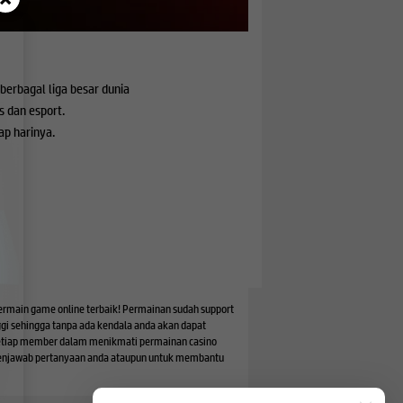
berbagal liga besar dunia
s dan esport.
ap harinya.
bermain game online terbaik! Permainan sudah support
gi sehingga tanpa ada kendala anda akan dapat
tiap member dalam menikmati permainan casino
u menjawab pertanyaan anda ataupun untuk membantu