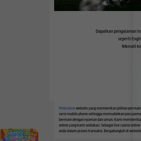
Dapatkan pengalaman terb
seperti Engl
Nikmati ke
Mildcasino
website yang memberikan pilihan permainan
versi mobile phone sehingga memudahkan para pemain
bermain dengan nyaman dan aman. Kami memberikan
online yang kami sediakan. Sebagai live casino onl
anda dalam proses transaksi. Bergabunglah di website