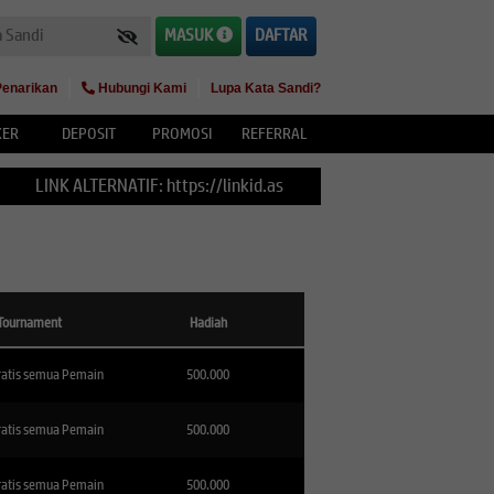
MASUK
DAFTAR
enarikan
Hubungi Kami
Lupa Kata Sandi?
KER
DEPOSIT
PROMOSI
REFERRAL
LINK ALTERNATIF: https://linkid.asia/mildcasino-go https://lin
Tournament
Hadiah
atis semua Pemain
500.000
atis semua Pemain
500.000
atis semua Pemain
500.000