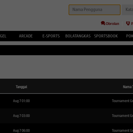
Obrolan
P
GEL
ARCADE
E-SPORTS
BOLATANGKAS
SPORTSBOOK
PO
Tanggal
Nama 
Aug 7 01:00
Tournament Gr
Aug 7 03:00
Tournament Gr
Aug 7 06:00
Tournament Gr