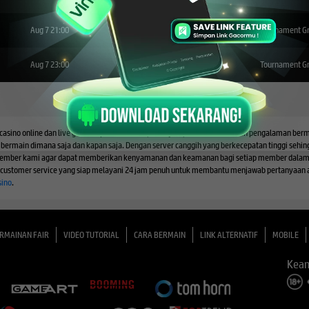
Aug 7 21:00
Tournament Gr
Aug 7 23:00
Tournament Gr
sino online dan live game seperti Baccarat, Blackjack, Roulette. Rasakan pengalaman berm
rmain dimana saja dan kapan saja. Dengan server canggih yang berkecepatan tinggi sehin
mber kami agar dapat memberikan kenyamanan dan keamanan bagi setiap member dalam m
iki customer service yang siap melayani 24 jam penuh untuk membantu menjawab pertanyaa
sino
.
RMAINAN FAIR
VIDEO TUTORIAL
CARA BERMAIN
LINK ALTERNATIF
MOBILE
Keam